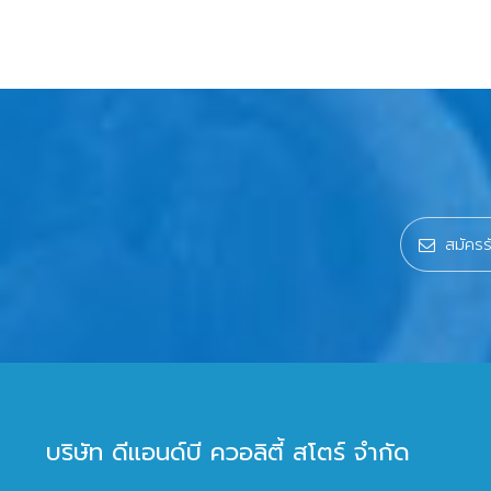
บริษัท ดีแอนด์บี ควอลิตี้ สโตร์ จำกัด