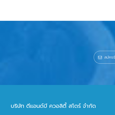
บริษัท ดีแอนด์บี ควอลิตี้ สโตร์ จำกัด