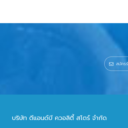
บริษัท ดีแอนด์บี ควอลิตี้ สโตร์ จำกัด