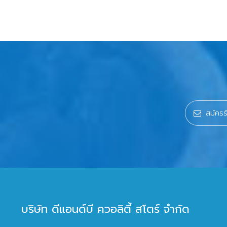
บริษัท ดีแอนด์บี ควอลิตี้ สโตร์ จำกัด