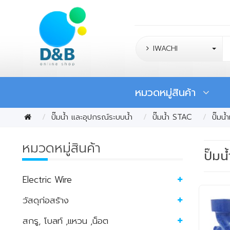
IWACHI
หมวดหมู่สินค้า
ปั๊มน้ำ และอุปกรณ์ระบบน้ำ
ปั๊มน้ำ STAC
ปั๊มน
หมวดหมู่สินค้า
ปั๊ม
Electric Wire
วัสดุก่อสร้าง
สกรู, โบลท์ ,แหวน ,น็อต