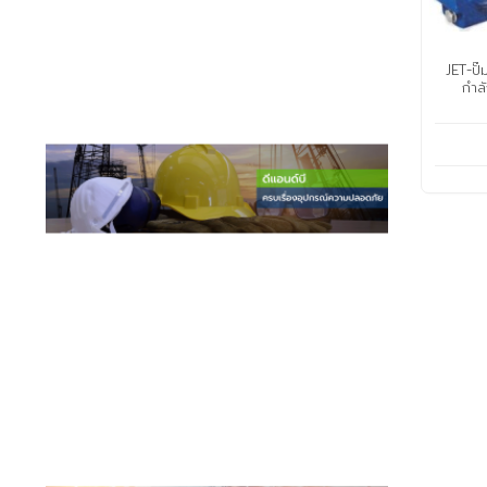
JET-ปั
กำล