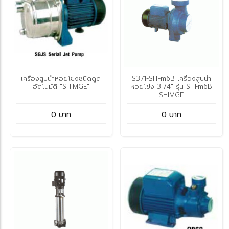
เครื่องสูบน้ำหอยโข่งชนิดดูด
S371-SHFm6B เครื่องสูบน้ำ
อัตโนมัติ "SHIMGE"
หอยโข่ง 3"/4" รุ่น SHFm6B
SHIMGE
0 บาท
0 บาท