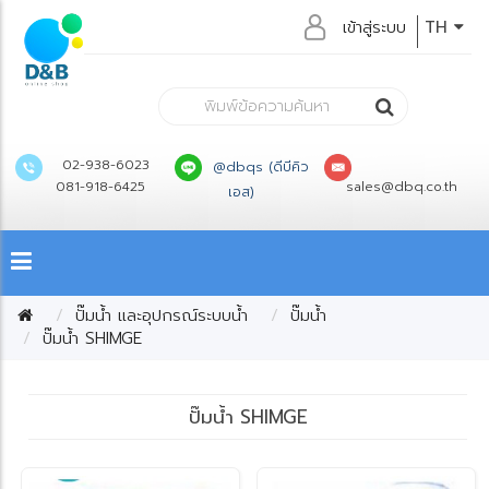
เข้าสู่ระบบ
TH
02-938-6023
@dbqs (ดีบีคิว
081-918-6425
sales@dbq.co.th
เอส)
ปั๊มน้ำ และอุปกรณ์ระบบน้ำ
ปั๊มน้ำ
ปั๊มน้ำ SHIMGE
ปั๊มน้ำ SHIMGE