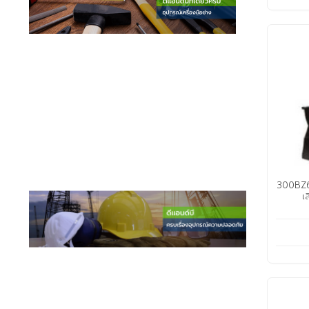
300BZ655
เ