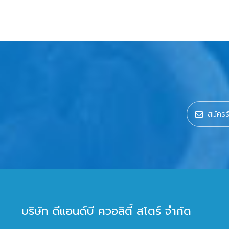
บริษัท ดีแอนด์บี ควอลิตี้ สโตร์ จำกัด