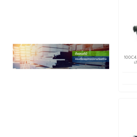
100C42.
เ