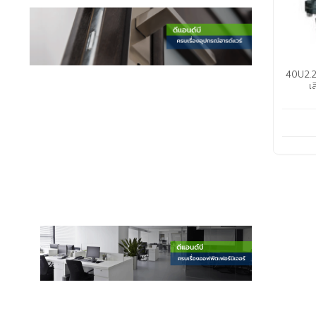
40U2.25S
เ