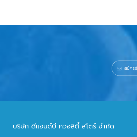
บริษัท ดีแอนด์บี ควอลิตี้ สโตร์ จำกัด